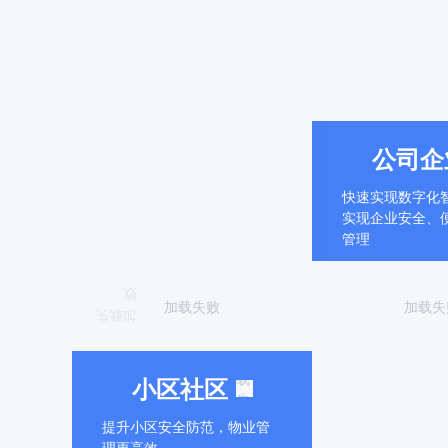
公司企
快速实现数字化
实现企业安全、
管理
败
加载失败
加载失
加载失
加
载
小区社区
失
败
提升小区安全防范，物业管
理更高效