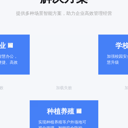
提供多种场景智能方案，助力企业高效管理经营
加
载
业
学
失
败
智慧办公，
加强校园安
便捷、高效
慧升级
败
加载失败
加
载
种植养殖
失
败
实现种植养殖等户外场地可
视化管理，智能安全防护