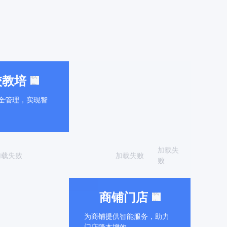
加
载
校教培
失
败
全管理，实现智
助力工
防，提
全风险
加载失
加载失败
加载失败
败
加
载
商铺门店
失
败
为商铺提供智能服务，助力
门店降本增效